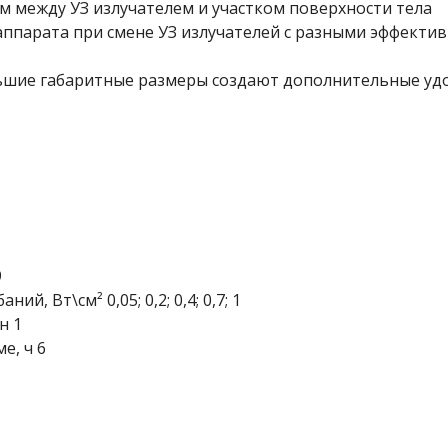
м между УЗ излучателем и участком поверхности тела
ппарата при смене УЗ излучателей с разными эффекти
ьшие габаритные размеры создают дополнительные уд
9
 Вт\см² 0,05; 0,2; 0,4; 0,7; 1
н 1
е, ч 6