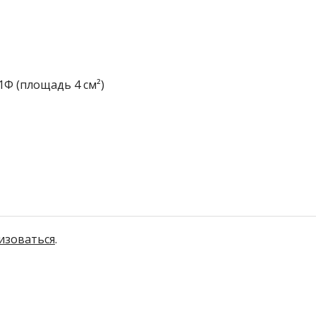
01Ф (площадь 4 см²)
изоваться
.