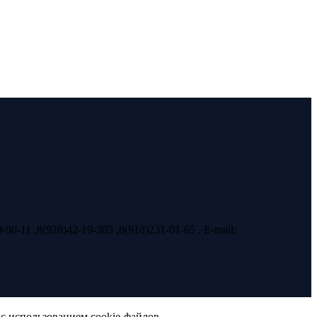
11 ,8(928)42-19-305 ,8(918)231-01-65 , E-mail;
с использованием cookie-файлов.