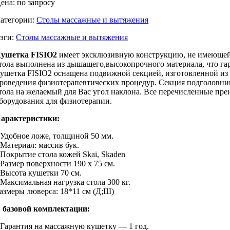
ена: по запросу
атегории:
Столы массажные и вытяжения
эги:
Столы массажные и вытяжения
ушетка FISIO2
имеет эксклюзивную конструкцию, не имеющей 
тола выполнена из дышащего,высокопрочного материала, что гар
ушетка FISIO2 оснащена подвижной секцией, изготовленной из 
роведения физиотерапевтических процедур. Секция подголовника
тола на желаемый для Вас угол наклона. Все перечисленные пр
борудования для физиотерапии.
арактеристики:
 Удобное ложе, толщиной 50 мм.
 Материал: массив бук.
 Покрытие стола кожей Skai, Skaden
 Размер поверхности 190 х 75 см.
 Высота кушетки 70 см.
 Максимальная нагрузка стола 300 кг.
азмеры люверса: 18*11 см (Д;Ш)
 базовой комплектации:
 Гарантия на массажную кушетку — 1 год.