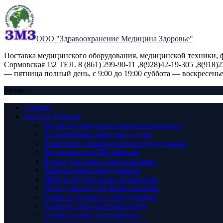
ООО "Здравоохранение Медицина Здоровье"
Поставка медицинского оборудования, медицинской техники, фи
Сормовская 1\2 ТЕЛ. 8 (861) 299-90-11 ,8(928)42-19-305 ,8(9
— пятница полный день. с 9:00 до 19:00 суббота — воскресенье 
Меню
Главная
Каталог Товаров
Ванны медицинские бальнеологические
Водолечебные кафедры и души
Кишечное орошение колоногидротерапия
Косметология СПА Массаж
Кухни для грязе- и теплолечения
Лабораторное оборудование
Мебель медицинская больничная
Оборудование для Физиотерапии
Реабилитационное оборудование
Реанимация и анестезиология
Стерилизация, дезинфекция