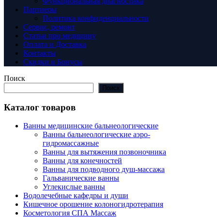
Функциональная диагностика
Партнеры
Политика конфиденциальности
Сервис, ремонт
Статьи про медицину
Оплата и Доставка
Контакты
Скидки и Бонусы
Поиск
Поиск
Каталог товаров
Ванны медицинские бальнеологические
Ванны бальнеологические аэро-
гидромассажные
Ванны для вытяжения позвоночника
Ванны для конечностей
Ванны для подводного душ-массажа
Гальванические ванны
Углекислые ванны
Водолечебные кафедры и души
Кишечное орошение колоногидротерапия
Косметология СПА Массаж