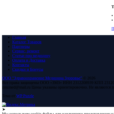
Т
•
•
П
Главная
Каталог Товаров
Партнеры
Сервис, ремонт
Статьи про медицину
Оплата и Доставка
Контакты
Скидки и Бонусы
ООО "Здравоохранение Медицина Здоровье"
© 2026
Все права защищены ООО «ЗМЗ» ИНН 2312208939 КПП 231201001 35
zmzmed@mail.ru Цены указаны ориентировочно. Не являются 
Тема от
WP Puzzle
➤
Мы используем cookie-файлы для наилучшего представления наш