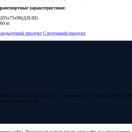
ранспортные характеристики:
 205х75х90(Д;В;Ш)
 60 кг
редыдущий продукт
Следующий продукт
0075, г.Краснодар ,ул, Сормовская 1\2 Тел\факс. 8(861)299-90-
публичной офертой.
его сайта. Продолжая использовать этот сайт, вы соглашаетесь 