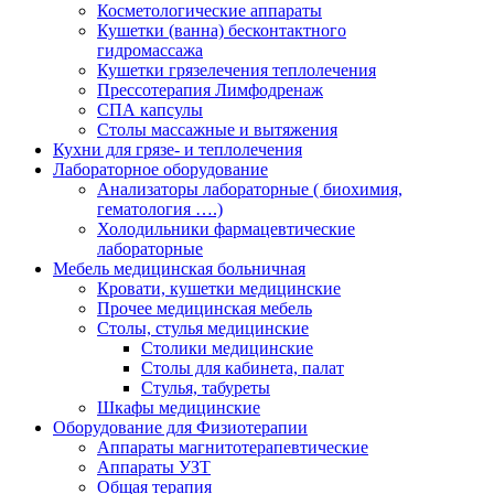
Косметологические аппараты
Кушетки (ванна) бесконтактного
гидромассажа
Кушетки грязелечения теплолечения
Прессотерапия Лимфодренаж
СПА капсулы
Столы массажные и вытяжения
Кухни для грязе- и теплолечения
Лабораторное оборудование
Анализаторы лабораторные ( биохимия,
гематология ….)
Холодильники фармацевтические
лабораторные
Мебель медицинская больничная
Кровати, кушетки медицинские
Прочее медицинская мебель
Столы, стулья медицинские
Столики медицинские
Столы для кабинета, палат
Стулья, табуреты
Шкафы медицинские
Оборудование для Физиотерапии
Аппараты магнитотерапевтические
Аппараты УЗТ
Общая терапия