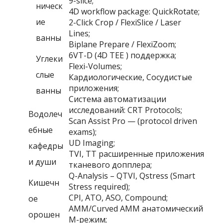
9-slice;
ническ
4D workflow package
:
QuickRotate;
ие
2-Click Crop
/
FlexiSlice
/
Laser
Lines;
ванны
Biplane Prepare
/
FlexiZoom;
6VT-D
(
4D TEE
) поддержка;
Углеки
Flexi-Volumes;
слые
Кардиологические, Сосудистые
приложения;
ванны
Система автоматизации
исследований:
CRT Protocols;
Водолеч
Scan Assist Pro
— (
protocol driven
ебные
exams
);
UD Imaging;
кафедры
TVI
,
TT
расширенные приложения
и души
тканевого допплера;
Q-Analysis
–
QTVI
,
Qstress
(
Smart
Кишечн
Stress required
);
CPI
,
ATO
,
ASO
,
Compound;
ое
AMM
/
Curved AMM
анатомический
орошен
М-режим;