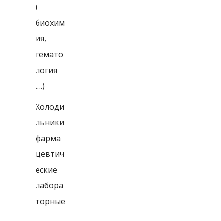
(
биохим
ия,
гемато
логия
….)
Холоди
льники
фарма
цевтич
еские
лабора
торные