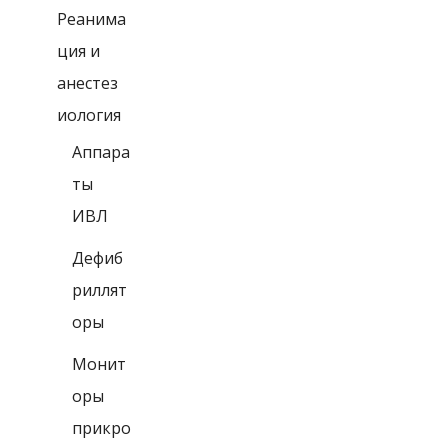
Реанима
ция и
анестез
иология
Аппара
ты
ИВЛ
Дефиб
риллят
оры
Монит
оры
прикро