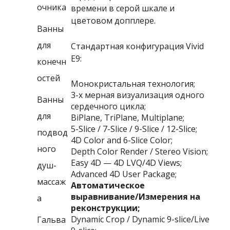
очника
времени в серой шкале и
цветовом допплере.
Ванны
для
Стандартная конфигурация Vivid
E9:
конечн
остей
Монокристальная технология;
3-х мерная визуализация одного
Ванны
сердечного цикла;
для
BiPlane
,
TriPlane
,
Multiplane;
5-Slice
/
7-Slice
/
9-Slice
/
12-Slice;
подвод
4D Color and 6-Slice Color;
ного
Depth Color Render
/
Stereo Vision;
Easy 4D
—
4D LVQ/4D Views;
душ-
Advanced 4D User Package;
массаж
Автоматическое
выравнивание/Измерения на
а
реконструкции;
Dynamic Crop
/
Dynamic 9-slice
/
Live
Гальва