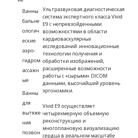
Ультразвуковая диагностическая
Ванны
система экспертного класса Vivid
бальне
E9
с непревзойденными
ологич
возможностями в области
кардиоваскулярных
еские
исследований: инновационные
аэро-
технологии получения и
гидром
обработки изображений,
расширенные возможности
ассажн
работы с «сырыми»
DICOM
ые
данными, высочайший уровень
эргономики.
Ванны
для
Vivid E9
осуществляет
вытяже
четырехмерную объемную
реконструкцию и
ния
многоплановую визуализацию
позвон
сердца в реальном масштабе