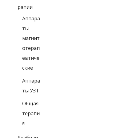
рапии
Аппара
ты
магнит
отерап
евтиче
ские
Аппара
ты УЗТ
Общая
терапи
я
Реабили