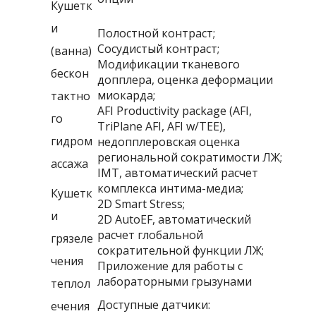
Кушетк
и
Полостной контраст;
Сосудистый контраст;
(ванна)
Модификации тканевого
бескон
допплера, оценка деформации
миокарда;
тактно
AFI Productivity package (AFI,
го
TriPlane AFI, AFI w/TEE),
гидром
недопплеровская оценка
региональной сократимости ЛЖ;
ассажа
IMT, автоматический расчет
комплекса интима-медиа;
Кушетк
2D Smart Stress;
и
2D AutoEF, автоматический
расчет глобальной
грязеле
сократительной функции ЛЖ;
чения
Приложение для работы с
лабораторными грызунами
теплол
Доступные датчики:
ечения