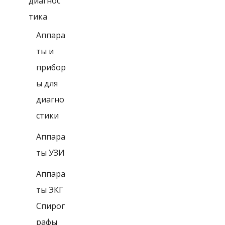
диагнос
тика
Аппара
ты и
прибор
ы для
диагно
стики
Аппара
ты УЗИ
Аппара
ты ЭКГ
Спирог
рафы