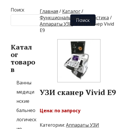
Поиск
Главная
/
Каталог
/
Функциональная диагностика
/
Поиск
Аппараты УЗИ
/ УЗИ сканер Vivid
E9
Катал
ог
товаро
в
Ванны
УЗИ сканер Vivid E9
медици
нские
бальнео
Цена: по запросу
логическ
Категории:
Аппараты УЗИ
ие