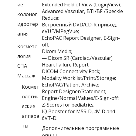
ие
Extended Field of View (LogiqView);
Advanced Vascular
,
BTI
/
BFI
/
Speckle
колоног
Reduce;
идротер
Встроенный
DVD/CD-R
привод;
eVUE
/
MPegVue;
апия
EchoPAC Report Designer
,
E-Sign-
off;
Космето
Dicom Media;
логия
—
Dicom SR
(
Cardiac
,/
Vascular
);
Heart Failure Report
;
СПА
DICOM Connectivity Pack
;
Массаж
Modality Worklist/
Print
/
Storage
;
EchoPAC
/
Patient Archive
;
Космет
Report Designer
/
Statement
;
ологич
Engine/Normal Values
/
E-Sign-off
;
Z-Scores for pediatrics
;
еские
IQ Booster for M5S-D
,
4V-D and
аппара
6VT-D
.
ты
Дополнительные программные
опции