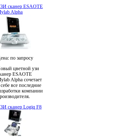
ЗИ сканер ESAOTE
ylab Alpha
ена: по запросу
овый цветной узи
канер ESAOTE
ylab Alpha сочетает
 себе все последние
азработки компании
роизводителя.
ЗИ сканер Logiq F8