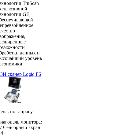
ехнологии TruScan –
ксклюзивной
ехнологии GE,
беспечивающей
епревзойденное
ачество
зображения,
асширенные
озможности
бработки данных и
ысочайший уровень
ргономики.
ЗИ сканер Logiq F6
ена: по запросу
иагональ монитора:
7 Сенсорный экран:
,4