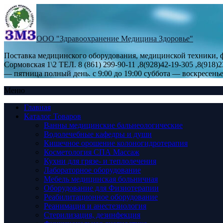
ООО "Здравоохранение Медицина Здоровье"
Поставка медицинского оборудования, медицинской техники, фи
Сормовская 1\2 ТЕЛ. 8 (861) 299-90-11 ,8(928)42-19-305 ,8(9
— пятница полный день. с 9:00 до 19:00 суббота — воскресенье 
Меню
Главная
Каталог Товаров
Ванны медицинские бальнеологические
Водолечебные кафедры и души
Кишечное орошение колоногидротерапия
Косметология СПА Массаж
Кухни для грязе- и теплолечения
Лабораторное оборудование
Мебель медицинская больничная
Оборудование для Физиотерапии
Реабилитационное оборудование
Реанимация и анестезиология
Стерилизация, дезинфекция