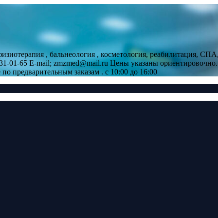
зиотерапия , бальнеология , косметология, реабилитация, СПА,
18)231-01-65 E-mail; zmzmed@mail.ru Цены указаны ориентировоч
по предварительным заказам . с 10:00 до 16:00