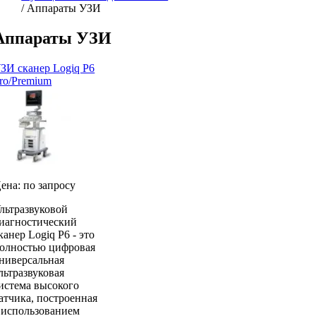
/ Аппараты УЗИ
Аппараты УЗИ
ЗИ сканер Logiq P6
ro/Premium
ена: по запросу
льтразвуковой
иагностический
канер Logiq P6 - это
олностью цифровая
ниверсальная
льтразвуковая
истема высокого
атчика, построенная
 использованием