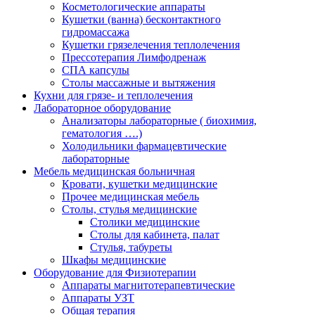
Косметологические аппараты
Кушетки (ванна) бесконтактного
гидромассажа
Кушетки грязелечения теплолечения
Прессотерапия Лимфодренаж
СПА капсулы
Столы массажные и вытяжения
Кухни для грязе- и теплолечения
Лабораторное оборудование
Анализаторы лабораторные ( биохимия,
гематология ….)
Холодильники фармацевтические
лабораторные
Мебель медицинская больничная
Кровати, кушетки медицинские
Прочее медицинская мебель
Столы, стулья медицинские
Столики медицинские
Столы для кабинета, палат
Стулья, табуреты
Шкафы медицинские
Оборудование для Физиотерапии
Аппараты магнитотерапевтические
Аппараты УЗТ
Общая терапия