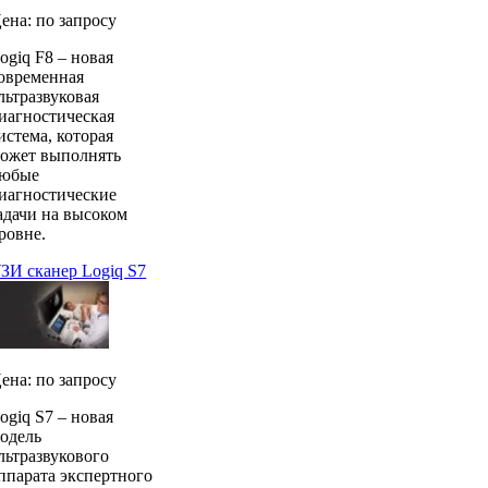
ена: по запросу
ogiq F8 – новая
овременная
льтразвуковая
иагностическая
истема, которая
ожет выполнять
юбые
иагностические
адачи на высоком
ровне.
ЗИ сканер Logiq S7
ена: по запросу
ogiq S7 – новая
одель
льтразвукового
ппарата экспертного