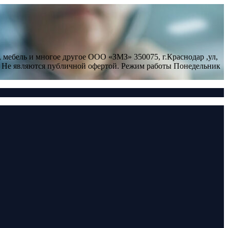
 мебель и многое другое ООО «ЗМЗ» 350075, г.Краснодар ,ул,
но. Не являются публичной офертой. Режим работы Понедельник