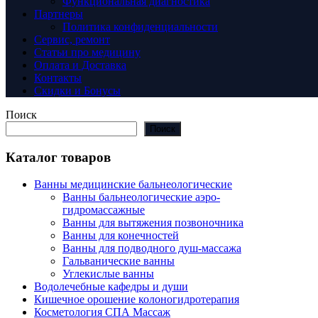
Функциональная диагностика
Партнеры
Политика конфиденциальности
Сервис, ремонт
Статьи про медицину
Оплата и Доставка
Контакты
Скидки и Бонусы
Поиск
Поиск
Каталог товаров
Ванны медицинские бальнеологические
Ванны бальнеологические аэро-
гидромассажные
Ванны для вытяжения позвоночника
Ванны для конечностей
Ванны для подводного душ-массажа
Гальванические ванны
Углекислые ванны
Водолечебные кафедры и души
Кишечное орошение колоногидротерапия
Косметология СПА Массаж