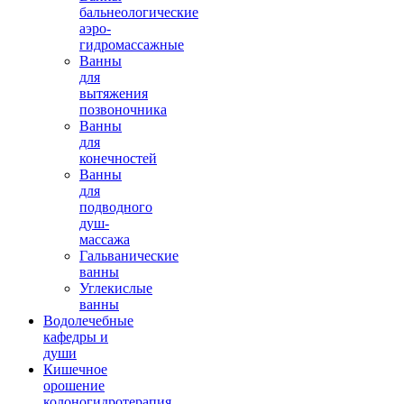
бальнеологические
аэро-
гидромассажные
Ванны
для
вытяжения
позвоночника
Ванны
для
конечностей
Ванны
для
подводного
душ-
массажа
Гальванические
ванны
Углекислые
ванны
Водолечебные
кафедры и
души
Кишечное
орошение
колоногидротерапия