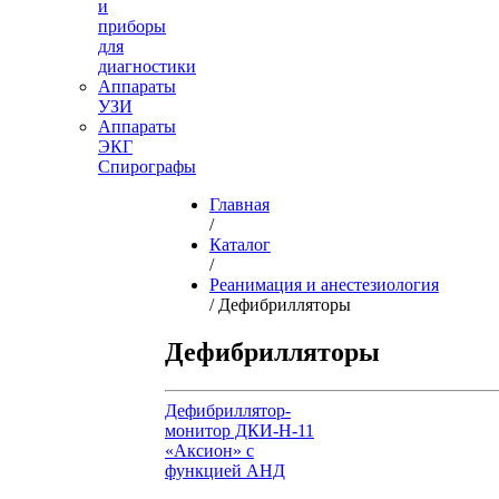
и
приборы
для
диагностики
Аппараты
УЗИ
Аппараты
ЭКГ
Спирографы
Главная
/
Каталог
/
Реанимация и анестезиология
/ Дефибрилляторы
Дефибрилляторы
Дефибриллятор-
монитор ДКИ-Н-11
«Аксион» с
функцией АНД