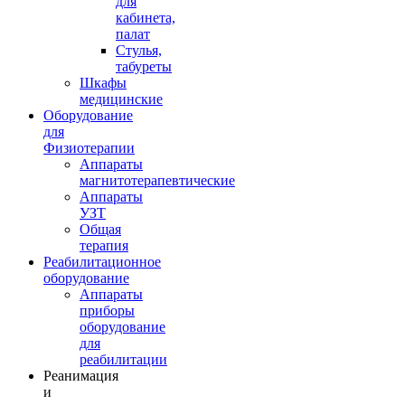
для
кабинета,
палат
Стулья,
табуреты
Шкафы
медицинские
Оборудование
для
Физиотерапии
Аппараты
магнитотерапевтические
Аппараты
УЗТ
Общая
терапия
Реабилитационное
оборудование
Аппараты
приборы
оборудование
для
реабилитации
Реанимация
и