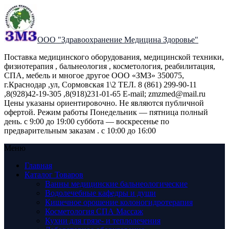
ООО "Здравоохранение Медицина Здоровье"
Поставка медицинского оборудования, медицинской техники,
физиотерапия , бальнеология , косметология, реабилитация,
СПА, мебель и многое другое ООО «ЗМЗ» 350075,
г.Краснодар ,ул, Сормовская 1\2 ТЕЛ. 8 (861) 299-90-11
,8(928)42-19-305 ,8(918)231-01-65 E-mail; zmzmed@mail.ru
Цены указаны ориентировочно. Не являются публичной
офертой. Режим работы Понедельник — пятница полный
день. с 9:00 до 19:00 суббота — воскресенье по
предварительным заказам . с 10:00 до 16:00
Меню
Главная
Каталог Товаров
Ванны медицинские бальнеологические
Водолечебные кафедры и души
Кишечное орошение колоногидротерапия
Косметология СПА Массаж
Кухни для грязе- и теплолечения