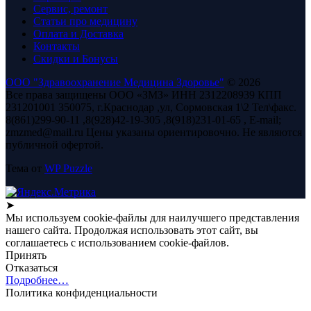
Сервис, ремонт
Статьи про медицину
Оплата и Доставка
Контакты
Скидки и Бонусы
ООО "Здравоохранение Медицина Здоровье"
© 2026
Все права защищены ООО «ЗМЗ» ИНН 2312208939 КПП
231201001 350075, г.Краснодар ,ул, Сормовская 1\2 Тел\факс.
8(861)299-90-11 ,8(928)42-19-305 ,8(918)231-01-65 , E-mail;
zmzmed@mail.ru Цены указаны ориентировочно. Не являются
публичной офертой.
Тема от
WP Puzzle
➤
Мы используем cookie-файлы для наилучшего представления
нашего сайта. Продолжая использовать этот сайт, вы
соглашаетесь с использованием cookie-файлов.
Принять
Отказаться
Подробнее…
Политика конфиденциальности