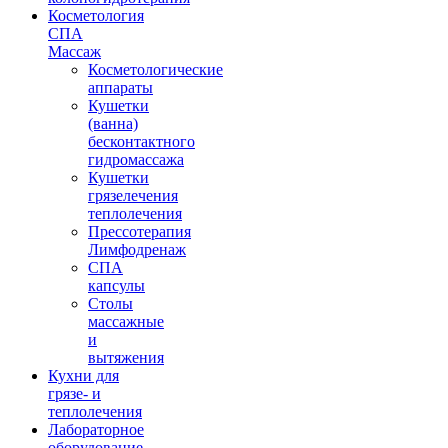
Косметология
СПА
Массаж
Косметологические
аппараты
Кушетки
(ванна)
бесконтактного
гидромассажа
Кушетки
грязелечения
теплолечения
Прессотерапия
Лимфодренаж
СПА
капсулы
Столы
массажные
и
вытяжения
Кухни для
грязе- и
теплолечения
Лабораторное
оборудование